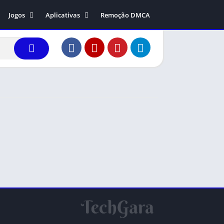
Jogos
Aplicativas
Remoção DMCA
ers 1.99
Ação
Comunicação
dreas
Arcade
Entretenimento
ys
Aventura
Editor de vídeo
Causal
Fotografia
Corrida
Ferramentas
Educação
Música e áudio
Esportes
Estratégia
Música
Simulação
Interpretação de papéis