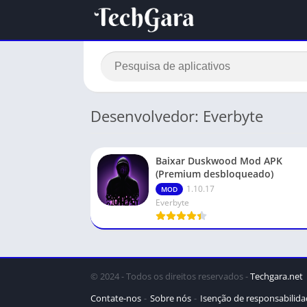
Desenvolvedor: Everbyte
Baixar Duskwood Mod APK
(Premium desbloqueado)
1.10.17
MOD
Everbyte
© 2024 - Todos os direitos reservados -
Techgara.net
Contate-nos
Sobre nós
Isenção de responsabilid