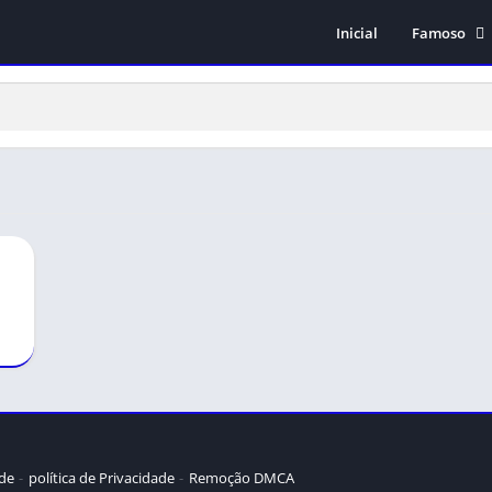
Inicial
Famoso
Subway Surf
GTA San An
Stumble Gu
Minecraft
ade
política de Privacidade
Remoção DMCA