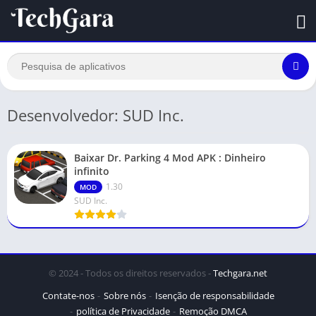
Desenvolvedor: SUD Inc.
Baixar Dr. Parking 4 Mod APK : Dinheiro
infinito
1.30
MOD
SUD Inc.
© 2024 - Todos os direitos reservados -
Techgara.net
Contate-nos
Sobre nós
Isenção de responsabilidade
política de Privacidade
Remoção DMCA