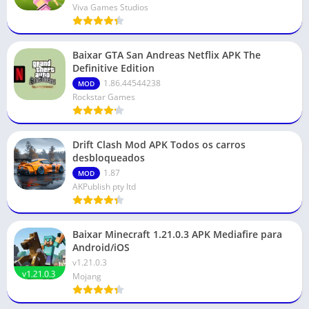
Viva Games Studios
Baixar GTA San Andreas Netflix APK The
Definitive Edition
1.86.44544238
MOD
Rockstar Games
Drift Clash Mod APK Todos os carros
desbloqueados
1.87
MOD
AKPublish pty ltd
Baixar Minecraft 1.21.0.3 APK Mediafire para
Android/iOS
v1.21.0.3
Mojang