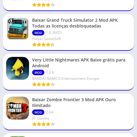
Baixar Grand Truck Simulator 2 Mod APK
Todas as licenças desbloqueadas
1.0.36f25
MOD
Pulsar GameSoft
Very Little Nightmares APK Baixe grátis para
Android
1.2.6
MOD
BANDAI NAMCO Entertainment Europe
Baixar Zombie Frontier 3 Mod APK Ouro
Ilimitado
2.64
MOD
FT Games