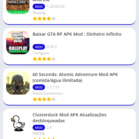
1.20.60.20
MOD
Mojang
Baixar GTA RP APK Mod : Dinheiro Infinito
0.35.2
MOD
Techgara
60 Seconds: Atomic Adventure Mod APK
(comida/água ilimitada)
1.3.155
MOD
Robot Gentleman
Clusterduck Mod APK Atualizações
desbloqueadas
2.4
MOD
PIKPOK