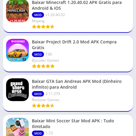
Baixar Minecraft 1.20.40.02 APK Gratis para
Android & iOS
v1.20.40.02
MOD
Mojang
Baixar Project Drift 2.0 Mod APK Compra
Grátis
136
MOD
Bycodec Games
Baixar GTA San Andreas APK Mod (Dinheiro
infinito) para Android
2.11.279
MOD
Rockstar Games
Baixar Mini Soccer Star Mod APK : Tudo
Ilimitado
1.73
MOD