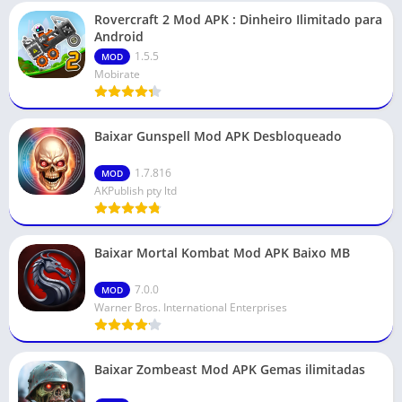
Rovercraft 2 Mod APK : Dinheiro Ilimitado para
Android
1.5.5
MOD
Mobirate
Baixar Gunspell Mod APK Desbloqueado
1.7.816
MOD
AKPublish pty ltd
Baixar Mortal Kombat Mod APK Baixo MB
7.0.0
MOD
Warner Bros. International Enterprises
Baixar Zombeast Mod APK Gemas ilimitadas