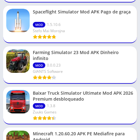
Spaceflight Simulator Mod APK Pago de graça
1.5.10.6
MOD
Stefo Mai Morojna
Farming Simulator 23 Mod APK Dinheiro
infinito
0.0.0.23
MOD
GIANTS Software
Baixar Truck Simulator Ultimate Mod APK 2026
Premium desbloqueado
1.3.8
MOD
Zuuks Games
Minecraft 1.20.60.20 APK PE Mediafire para
Android