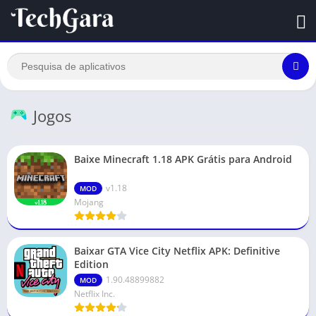
Jogos
Baixe Minecraft 1.18 APK Grátis para Android
v1.18
MOD
Mojang
Baixar GTA Vice City Netflix APK: Definitive
Edition
1.90.48899882
MOD
Netflix Inc.