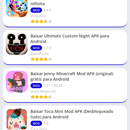
infinito
3.4.6
MOD
VOODOO
Baixar Ultimate Custom Night APK para
Android
1.0.9
MOD
KamilFirma
Baixar Jenny Minecraft Mod APK (original)
grátis para Android
1.21.130.28
MOD
Jenny Minecraft
Baixar Toca Mini Mod APK (Desbloqueado
tudo) para Android
3.6
MOD
Toca Boca