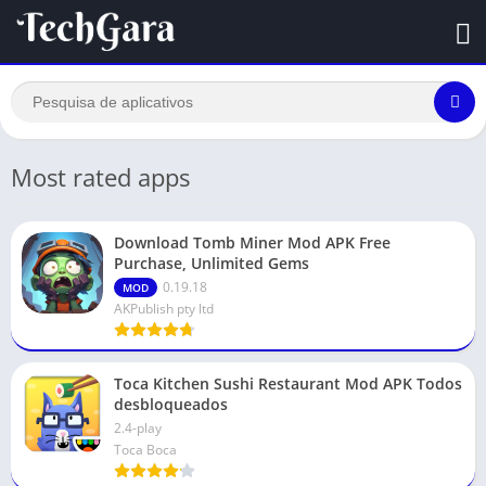
Most rated apps
Download Tomb Miner Mod APK Free
Purchase, Unlimited Gems
0.19.18
MOD
AKPublish pty ltd
Toca Kitchen Sushi Restaurant Mod APK Todos
desbloqueados
2.4-play
Toca Boca