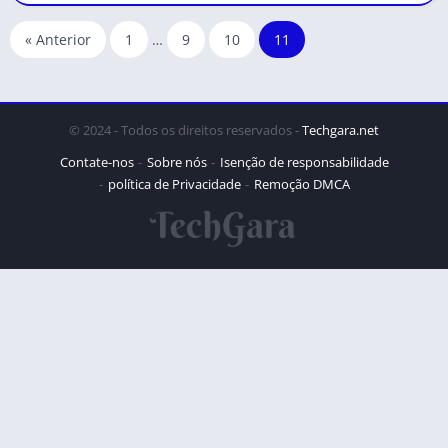
« Anterior
1
…
9
10
11
© 2024 - Todos os direitos reservados -
Techgara.net
Contate-nos
Sobre nós
Isenção de responsabilidade
política de Privacidade
Remoção DMCA