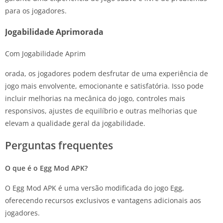
para os jogadores.
Jogabilidade Aprimorada
Com Jogabilidade Aprim
orada, os jogadores podem desfrutar de uma experiência de
jogo mais envolvente, emocionante e satisfatória. Isso pode
incluir melhorias na mecânica do jogo, controles mais
responsivos, ajustes de equilíbrio e outras melhorias que
elevam a qualidade geral da jogabilidade.
Perguntas frequentes
O que é o Egg Mod APK?
O Egg Mod APK é uma versão modificada do jogo Egg,
oferecendo recursos exclusivos e vantagens adicionais aos
jogadores.