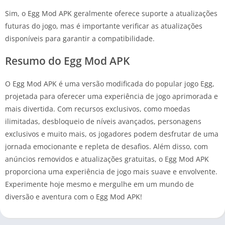
Sim, o Egg Mod APK geralmente oferece suporte a atualizações
futuras do jogo, mas é importante verificar as atualizações
disponíveis para garantir a compatibilidade.
Resumo do Egg Mod APK
O Egg Mod APK é uma versão modificada do popular jogo Egg,
projetada para oferecer uma experiência de jogo aprimorada e
mais divertida. Com recursos exclusivos, como moedas
ilimitadas, desbloqueio de níveis avançados, personagens
exclusivos e muito mais, os jogadores podem desfrutar de uma
jornada emocionante e repleta de desafios. Além disso, com
anúncios removidos e atualizações gratuitas, o Egg Mod APK
proporciona uma experiência de jogo mais suave e envolvente.
Experimente hoje mesmo e mergulhe em um mundo de
diversão e aventura com o Egg Mod APK!