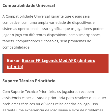
Compatibilidade Universal
A Compatibilidade Universal garante que o jogo seja
compatível com uma ampla variedade de dispositivos e
sistemas operacionais. Isso significa que os jogadores podem
jogar o jogo em diferentes dispositivos, como smartphones,
tablets, computadores e consoles, sem problemas de
compatibilidade.
Baixar
Baixar FR Legends Mod APK (dinheiro
infinito)
Suporte Técnico Prioritário
Com Suporte Técnico Prioritário, os jogadores recebem
assistência especializada e prioritária para resolver quaisquer
problemas técnicos ou dúvidas relacionadas ao jogo. Isso
garante uma experiência de jogo suave e livre de problemas