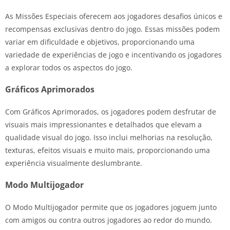
As Missões Especiais oferecem aos jogadores desafios únicos e
recompensas exclusivas dentro do jogo. Essas missões podem
variar em dificuldade e objetivos, proporcionando uma
variedade de experiências de jogo e incentivando os jogadores
a explorar todos os aspectos do jogo.
Gráficos Aprimorados
Com Gráficos Aprimorados, os jogadores podem desfrutar de
visuais mais impressionantes e detalhados que elevam a
qualidade visual do jogo. Isso inclui melhorias na resolução,
texturas, efeitos visuais e muito mais, proporcionando uma
experiência visualmente deslumbrante.
Modo Multijogador
O Modo Multijogador permite que os jogadores joguem junto
com amigos ou contra outros jogadores ao redor do mundo.