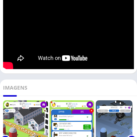
IMAGENS