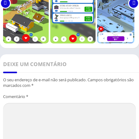
DEIXE UM COMENTÁRIO
O seu endereço de e-mail não será publicado.
Campos obrigatórios são
marcados com
*
Comentário
*