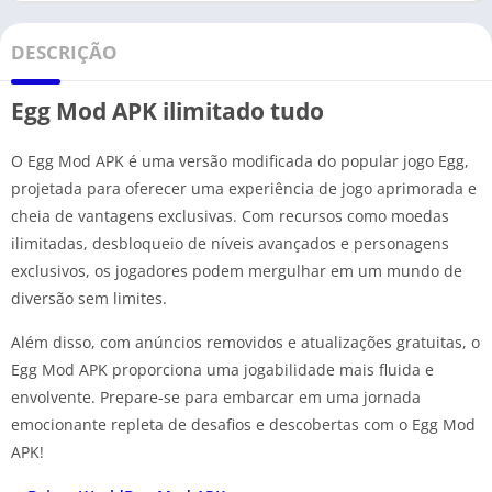
DESCRIÇÃO
Egg Mod APK ilimitado tudo
O Egg Mod APK é uma versão modificada do popular jogo Egg,
projetada para oferecer uma experiência de jogo aprimorada e
cheia de vantagens exclusivas. Com recursos como moedas
ilimitadas, desbloqueio de níveis avançados e personagens
exclusivos, os jogadores podem mergulhar em um mundo de
diversão sem limites.
Além disso, com anúncios removidos e atualizações gratuitas, o
Egg Mod APK proporciona uma jogabilidade mais fluida e
envolvente. Prepare-se para embarcar em uma jornada
emocionante repleta de desafios e descobertas com o Egg Mod
APK!