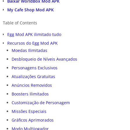
Baixar WorldBox Mod APK
My Cafe Shop Mod APK
Table of Contents
Egg Mod APK ilimitado tudo
Recursos do Egg Mod APK
Moedas Ilimitadas
Desbloqueio de Níveis Avançados
Personagens Exclusivos
Atualizações Gratuitas
Anúncios Removidos
Boosters Ilimitados
Customização de Personagem
Missões Especiais
Gráficos Aprimorados
Modo Multijogador