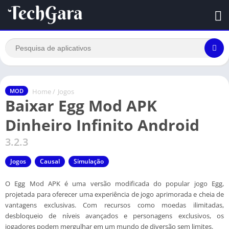
Home
/
Jogos
MOD
Baixar Egg Mod APK
Dinheiro Infinito Android
3.2.3
Jogos
Causal
Simulação
O Egg Mod APK é uma versão modificada do popular jogo Egg,
projetada para oferecer uma experiência de jogo aprimorada e cheia de
vantagens exclusivas. Com recursos como moedas ilimitadas,
desbloqueio de níveis avançados e personagens exclusivos, os
jogadores podem mergulhar em um mundo de diversão sem limites.