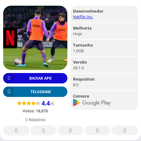
Desenvolvedor
Netflix Inc.
Melhoria
Hoje
Tamanho
1.6GB
Versão
26.1.0
BAIXAR APK
Requisitos
8.0
TELEGRAM
Comece
4.4
/5
Votos:
18,870
Relatório