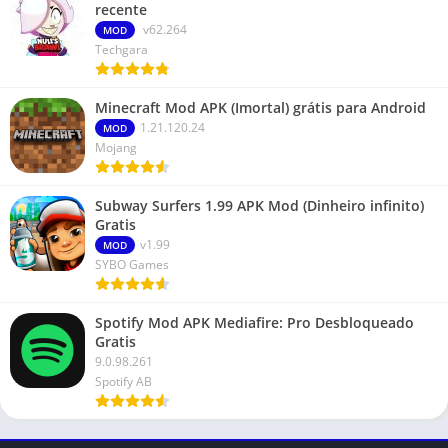
recente
v62.264
MOD
Techgara
Minecraft Mod APK (Imortal) grátis para Android
1.21.120.24
MOD
Mojang
Subway Surfers 1.99 APK Mod (Dinheiro infinito)
Gratis
v1.99
MOD
SYBO Games
Spotify Mod APK Mediafire: Pro Desbloqueado
Gratis
9.0.98.261
Spotify AB