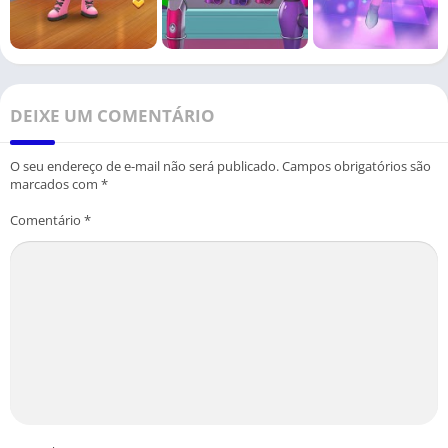
DEIXE UM COMENTÁRIO
O seu endereço de e-mail não será publicado.
Campos obrigatórios são
marcados com
*
Comentário
*