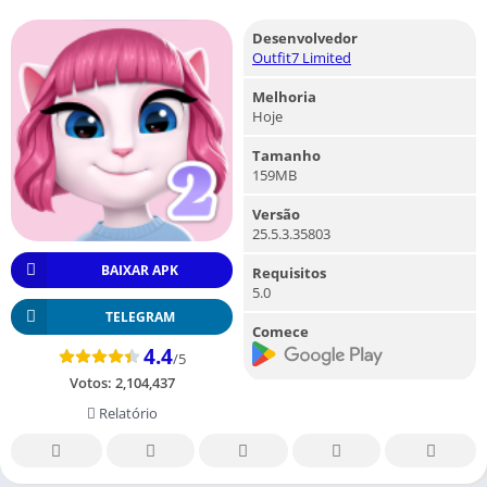
Desenvolvedor
Outfit7 Limited
Melhoria
Hoje
Tamanho
159MB
Versão
25.5.3.35803
BAIXAR APK
Requisitos
5.0
TELEGRAM
Comece
4.4
/5
Votos:
2,104,437
Relatório