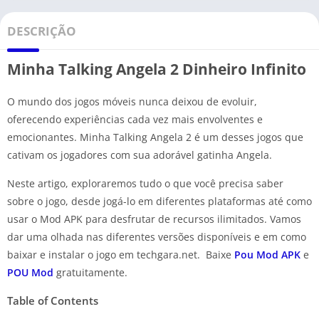
DESCRIÇÃO
Minha Talking Angela 2 Dinheiro Infinito
O mundo dos jogos móveis nunca deixou de evoluir,
oferecendo experiências cada vez mais envolventes e
emocionantes. Minha Talking Angela 2 é um desses jogos que
cativam os jogadores com sua adorável gatinha Angela.
Neste artigo, exploraremos tudo o que você precisa saber
sobre o jogo, desde jogá-lo em diferentes plataformas até como
usar o Mod APK para desfrutar de recursos ilimitados. Vamos
dar uma olhada nas diferentes versões disponíveis e em como
baixar e instalar o jogo em techgara.net. Baixe
Pou Mod APK
e
POU Mod
gratuitamente.
Table of Contents