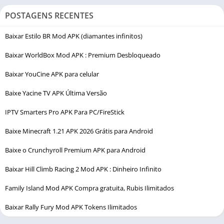
POSTAGENS RECENTES
Baixar Estilo BR Mod APK (diamantes infinitos)
Baixar WorldBox Mod APK : Premium Desbloqueado
Baixar YouCine APK para celular
Baixe Yacine TV APK Última Versão
IPTV Smarters Pro APK Para PC/FireStick
Baixe Minecraft 1.21 APK 2026 Grátis para Android
Baixe o Crunchyroll Premium APK para Android
Baixar Hill Climb Racing 2 Mod APK : Dinheiro Infinito
Family Island Mod APK Compra gratuita, Rubis Ilimitados
Baixar Rally Fury Mod APK Tokens Ilimitados