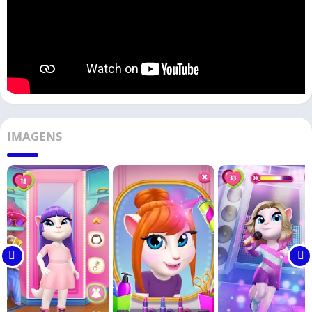
IMAGENS