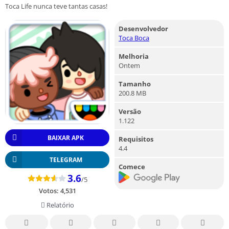
Toca Life nunca teve tantas casas!
Desenvolvedor
Toca Boca
Melhoria
Ontem
Tamanho
200.8 MB
Versão
1.122
BAIXAR APK
Requisitos
4.4
TELEGRAM
Comece
3.6
/5
Votos:
4,531
Relatório