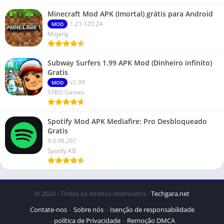
Minecraft Mod APK (Imortal) grátis para Android
1.21.120.24
MOD
Mojang
Subway Surfers 1.99 APK Mod (Dinheiro infinito)
Gratis
v1.99
MOD
SYBO Games
Spotify Mod APK Mediafire: Pro Desbloqueado
Gratis
9.0.98.261
Spotify AB
© 2024 - Todos os direitos reservados -
Techgara.net
Contate-nos
Sobre nós
Isenção de responsabilidade
política de Privacidade
Remoção DMCA