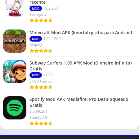
recente
v62.264
MOD
Techgara
Minecraft Mod APK (Imortal) grátis para Android
1.21.120.24
MOD
Mojang
Subway Surfers 1.99 APK Mod (Dinheiro infinito)
Gratis
v1.99
MOD
SYBO Games
Spotify Mod APK Mediafire: Pro Desbloqueado
Gratis
9.0.98.261
Spotify AB