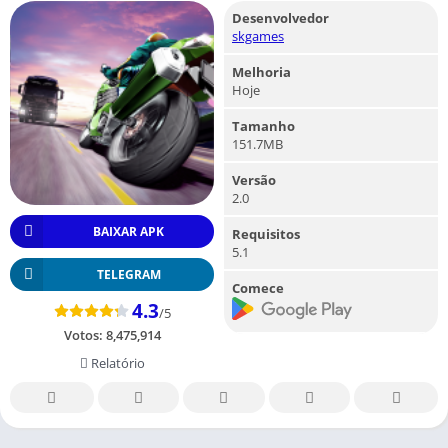
Desenvolvedor
skgames
Melhoria
Hoje
Tamanho
151.7MB
Versão
2.0
BAIXAR APK
Requisitos
5.1
TELEGRAM
Comece
4.3
/5
Votos:
8,475,914
Relatório