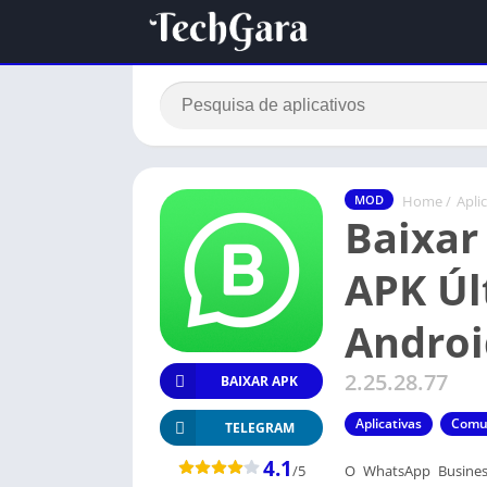
Home
/
Apli
MOD
Baixar
APK Úl
Androi
2.25.28.77
BAIXAR APK
Aplicativas
Comu
TELEGRAM
4.1
/5
O WhatsApp Busines