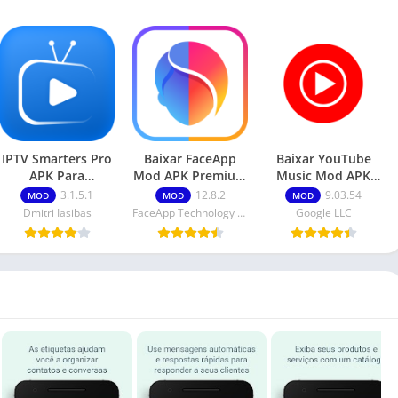
IPTV Smarters Pro
Baixar FaceApp
Baixar YouTube
APK Para
Mod APK Premium
Music Mod APK
PC/FireStick
Desbloqueado
off-line, plano de
3.1.5.1
12.8.2
9.03.54
MOD
MOD
MOD
fundo
Dmitri Iasibas
FaceApp Technology Ltd
Google LLC