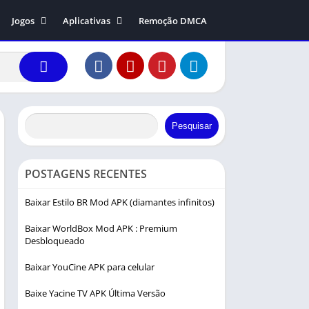
Jogos
Aplicativas
Remoção DMCA
ers 1.99
Ação
Comunicação
dreas
Arcade
Entretenimento
ys
Aventura
Editor de vídeo
Causal
Fotografia
Corrida
Ferramentas
Pesquisar
Educação
Música e áudio
Esportes
POSTAGENS RECENTES
Estratégia
Baixar Estilo BR Mod APK (diamantes infinitos)
Música
Baixar WorldBox Mod APK : Premium
Simulação
Desbloqueado
Interpretação de papéis
Baixar YouCine APK para celular
Baixe Yacine TV APK Última Versão