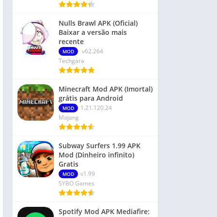
Nulls Brawl APK (Oficial)
Baixar a versão mais
recente
v62.264
MOD
Techgara
Minecraft Mod APK (Imortal)
grátis para Android
1.21.120.24
MOD
Mojang
Subway Surfers 1.99 APK
Mod (Dinheiro infinito)
Gratis
v1.99
MOD
SYBO Games
Spotify Mod APK Mediafire: