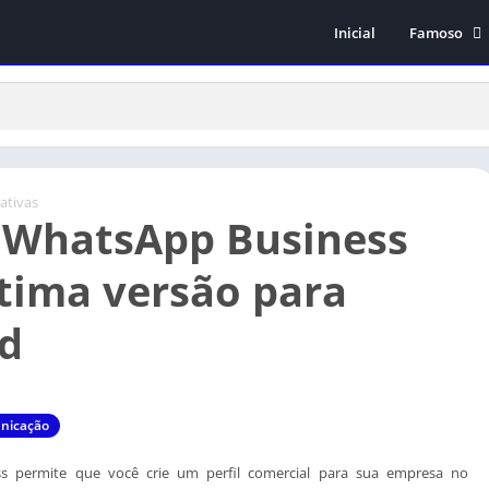
Inicial
Famoso
Subway Surf
GTA San An
Stumble Gu
Minecraft
cativas
 WhatsApp Business
tima versão para
d
nicação
s permite que você crie um perfil comercial para sua empresa no