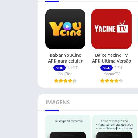
Baixar YouCine
Baixe Yacine TV
APK para celular
APK Última Versão
1.16.7
5.5.1
MOD
MOD
YouCine
YacineTV
IMAGENS