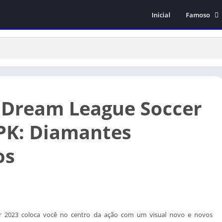
Inicial
Famoso
Subway Surf
GTA San An
Stumble Gu
Minecraft
 Dream League Soccer
PK: Diamantes
os
r 2023 coloca você no centro da ação com um visual novo e novos