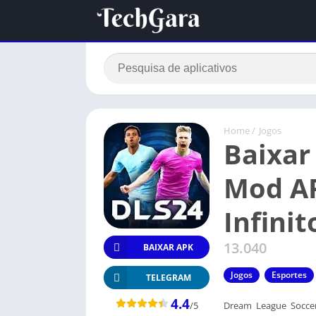
Home
/
Jogos
Baixar
Mod A
Infinit
13.040
BAIXAR APK
Jogos
Esportes
TELEGRAM
4.4
/5
Dream League Socce