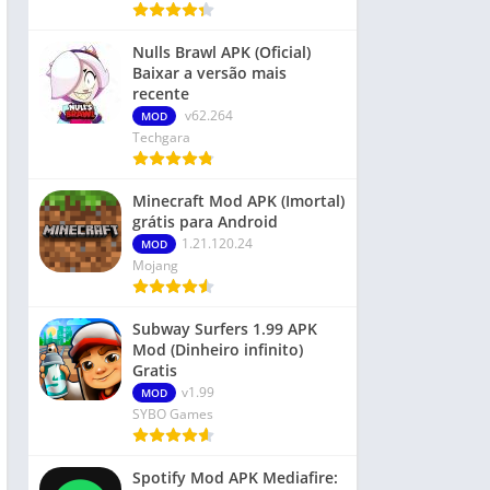
Nulls Brawl APK (Oficial)
Baixar a versão mais
recente
v62.264
MOD
Techgara
Minecraft Mod APK (Imortal)
grátis para Android
1.21.120.24
MOD
Mojang
Subway Surfers 1.99 APK
Mod (Dinheiro infinito)
Gratis
v1.99
MOD
SYBO Games
Spotify Mod APK Mediafire: