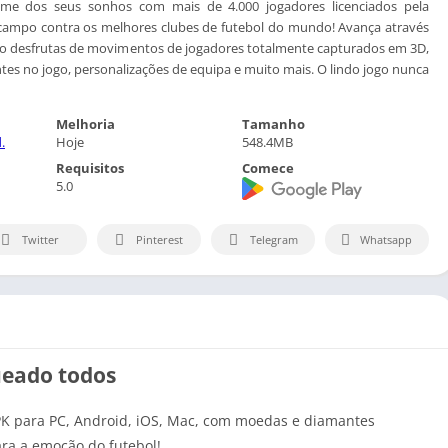
ime dos seus sonhos com mais de 4.000 jogadores licenciados pela
ampo contra os melhores clubes de futebol do mundo! Avança através
to desfrutas de movimentos de jogadores totalmente capturados em 3D,
es no jogo, personalizações de equipa e muito mais. O lindo jogo nunca
Melhoria
Tamanho
.
Hoje
548.4MB
Requisitos
Comece
5.0
Twitter
Pinterest
Telegram
Whatsapp
ueado todos
K para PC, Android, iOS, Mac, com moedas e diamantes
ara a emoção do futebol!