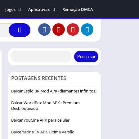
Jogos
Aplicativas
Remoção DMCA
ers 1.99
Ação
Comunicação
dreas
Arcade
Entretenimento
ys
Aventura
Editor de vídeo
Causal
Fotografia
Corrida
Ferramentas
Pesquisar
Educação
Música e áudio
Esportes
POSTAGENS RECENTES
Estratégia
Baixar Estilo BR Mod APK (diamantes infinitos)
Música
Baixar WorldBox Mod APK : Premium
Simulação
Desbloqueado
Interpretação de papéis
Baixar YouCine APK para celular
Baixe Yacine TV APK Última Versão