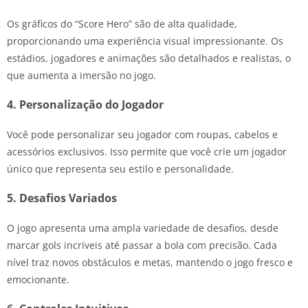
Os gráficos do “Score Hero” são de alta qualidade,
proporcionando uma experiência visual impressionante. Os
estádios, jogadores e animações são detalhados e realistas, o
que aumenta a imersão no jogo.
4. Personalização do Jogador
Você pode personalizar seu jogador com roupas, cabelos e
acessórios exclusivos. Isso permite que você crie um jogador
único que representa seu estilo e personalidade.
5. Desafios Variados
O jogo apresenta uma ampla variedade de desafios, desde
marcar gols incríveis até passar a bola com precisão. Cada
nível traz novos obstáculos e metas, mantendo o jogo fresco e
emocionante.