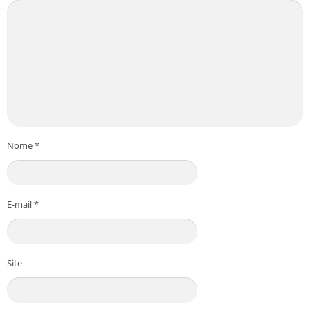
Nome
*
E-mail
*
Site