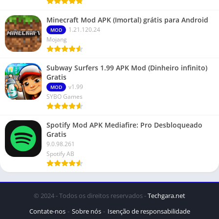
Minecraft Mod APK (Imortal) grátis para Android
1.21.120.24
MOD
Mojang
Subway Surfers 1.99 APK Mod (Dinheiro infinito)
Gratis
v1.99
MOD
SYBO Games
Spotify Mod APK Mediafire: Pro Desbloqueado
Gratis
9.0.98.261
Spotify AB
© 2024 - Todos os direitos reservados -
Techgara.net
Contate-nos
Sobre nós
Isenção de responsabilidade