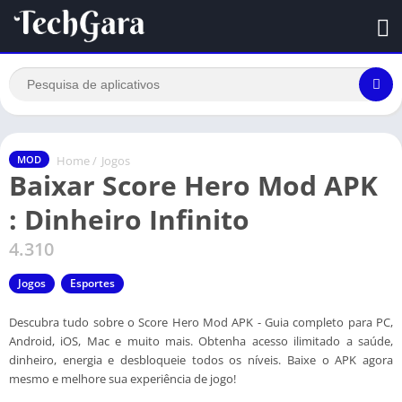
Home
/
Jogos
MOD
Baixar Score Hero Mod APK
: Dinheiro Infinito
4.310
Jogos
Esportes
Descubra tudo sobre o Score Hero Mod APK - Guia completo para PC,
Android, iOS, Mac e muito mais. Obtenha acesso ilimitado a saúde,
dinheiro, energia e desbloqueie todos os níveis. Baixe o APK agora
mesmo e melhore sua experiência de jogo!