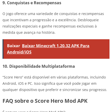
9. Conquistas e Recompensas
O jogo oferece uma variedade de conquistas e recompensas
que incentivam a progressão e a excelência. Desbloqueie
realizações especiais e ganhe recompensas exclusivas à
medida que avança na história.
Baixar
Baixar Minecraft 1.20.32 APK Para
Android/iOS
10. Disponibilidade Multiplataforma
“Score Hero” está disponível em várias plataformas, incluindo
Android, iOS e PC. Isso significa que você pode jogar em
qualquer dispositivo que preferir e sincronizar seu progresso.
FAQ sobre o Score Hero Mod APK