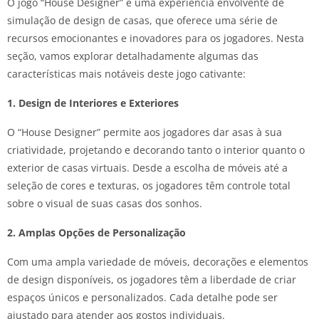
O jogo “House Designer” é uma experiência envolvente de
simulação de design de casas, que oferece uma série de
recursos emocionantes e inovadores para os jogadores. Nesta
seção, vamos explorar detalhadamente algumas das
características mais notáveis deste jogo cativante:
1. Design de Interiores e Exteriores
O “House Designer” permite aos jogadores dar asas à sua
criatividade, projetando e decorando tanto o interior quanto o
exterior de casas virtuais. Desde a escolha de móveis até a
seleção de cores e texturas, os jogadores têm controle total
sobre o visual de suas casas dos sonhos.
2. Amplas Opções de Personalização
Com uma ampla variedade de móveis, decorações e elementos
de design disponíveis, os jogadores têm a liberdade de criar
espaços únicos e personalizados. Cada detalhe pode ser
ajustado para atender aos gostos individuais.