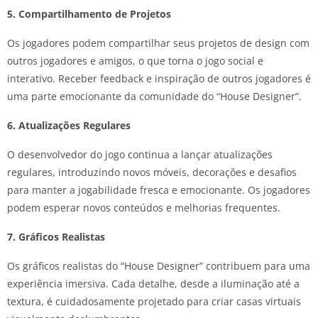
5. Compartilhamento de Projetos
Os jogadores podem compartilhar seus projetos de design com
outros jogadores e amigos, o que torna o jogo social e
interativo. Receber feedback e inspiração de outros jogadores é
uma parte emocionante da comunidade do “House Designer”.
6. Atualizações Regulares
O desenvolvedor do jogo continua a lançar atualizações
regulares, introduzindo novos móveis, decorações e desafios
para manter a jogabilidade fresca e emocionante. Os jogadores
podem esperar novos conteúdos e melhorias frequentes.
7. Gráficos Realistas
Os gráficos realistas do “House Designer” contribuem para uma
experiência imersiva. Cada detalhe, desde a iluminação até a
textura, é cuidadosamente projetado para criar casas virtuais