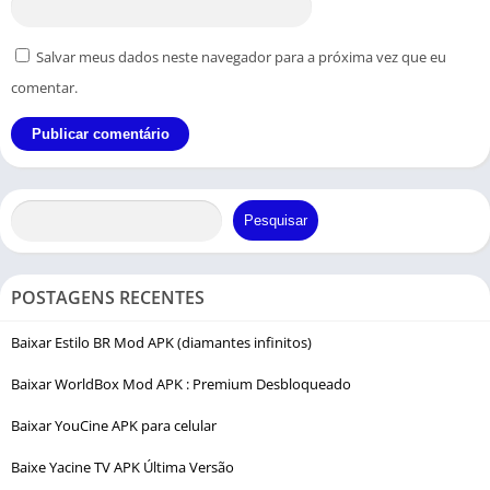
Salvar meus dados neste navegador para a próxima vez que eu
comentar.
Pesquisar
POSTAGENS RECENTES
Baixar Estilo BR Mod APK (diamantes infinitos)
Baixar WorldBox Mod APK : Premium Desbloqueado
Baixar YouCine APK para celular
Baixe Yacine TV APK Última Versão