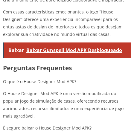
Com essas características emocionantes, o jogo “House
Designer” oferece uma experiência incomparável para os
entusiastas de design de interiores e todos os que desejam
explorar sua criatividade no mundo virtual das casas.
Baixar
Baixar Gunspell Mod APK Desbloqueado
Perguntas Frequentes
O que é o House Designer Mod APK?
O House Designer Mod APK é uma versão modificada do
popular jogo de simulação de casas, oferecendo recursos
aprimorados, recursos ilimitados e uma experiência de jogo
mais agradável.
É seguro baixar o House Designer Mod APK?