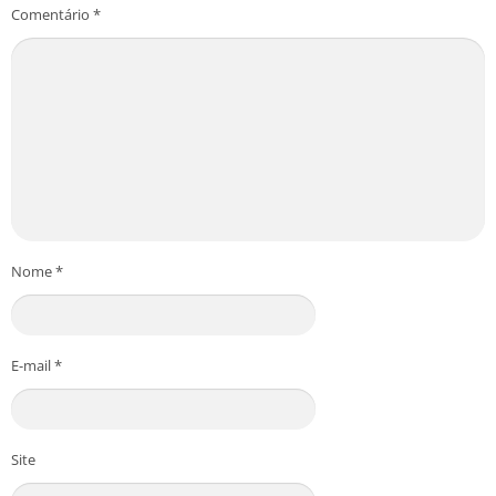
Comentário
*
Nome
*
E-mail
*
Site