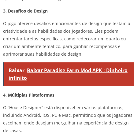
3. Desafios de Design
O jogo oferece desafios emocionantes de design que testam a
criatividade e as habilidades dos jogadores. Eles podem
enfrentar tarefas específicas, como redecorar um quarto ou
criar um ambiente temático, para ganhar recompensas e
aprimorar suas habilidades de design.
Baixar
Baixar Paradise Farm Mod APK : Dinheiro
infinito
4. Múltiplas Plataformas
O “House Designer” está disponível em várias plataformas,
incluindo Android, iOS, PC e Mac, permitindo que os jogadores
escolham onde desejam mergulhar na experiência de design
de casas.