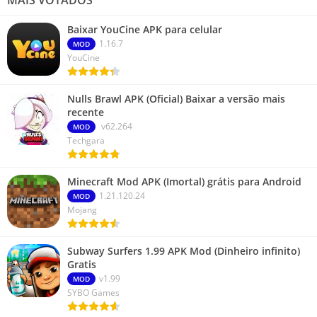
Baixar YouCine APK para celular
1.16.7
MOD
YouCine
Nulls Brawl APK (Oficial) Baixar a versão mais
recente
v62.264
MOD
Techgara
Minecraft Mod APK (Imortal) grátis para Android
1.21.120.24
MOD
Mojang
Subway Surfers 1.99 APK Mod (Dinheiro infinito)
Gratis
v1.99
MOD
SYBO Games