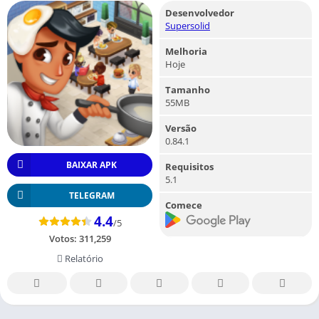
Desenvolvedor
Supersolid
Melhoria
Hoje
Tamanho
55MB
Versão
0.84.1
BAIXAR APK
Requisitos
5.1
TELEGRAM
Comece
4.4
/5
Votos:
311,259
Relatório