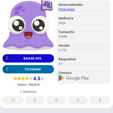
Desenvolvedor
Frojo Apps
Melhoria
Hoje
Tamanho
61MB
Versão
2.176
BAIXAR APK
Requisitos
4.1
TELEGRAM
Comece
4.3
/5
Votos:
165,814
Relatório