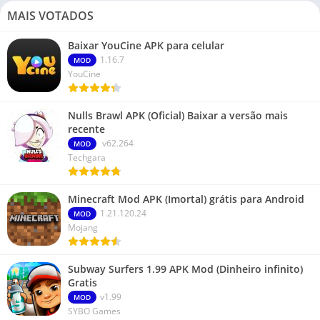
MAIS VOTADOS
Baixar YouCine APK para celular
1.16.7
MOD
YouCine
Nulls Brawl APK (Oficial) Baixar a versão mais
recente
v62.264
MOD
Techgara
Minecraft Mod APK (Imortal) grátis para Android
1.21.120.24
MOD
Mojang
Subway Surfers 1.99 APK Mod (Dinheiro infinito)
Gratis
v1.99
MOD
SYBO Games