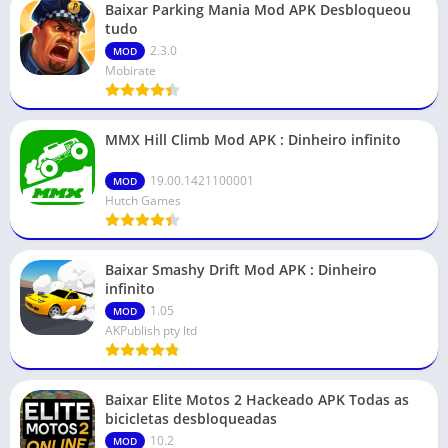
Baixar Parking Mania Mod APK Desbloqueou
tudo
2.3.0
MOD
Mobirate
MMX Hill Climb Mod APK : Dinheiro infinito
19.00.1421100001
MOD
Hutch Games
Baixar Smashy Drift Mod APK : Dinheiro
infinito
1.05
MOD
AKPublish pty ltd
Baixar Elite Motos 2 Hackeado APK Todas as
bicicletas desbloqueadas
10.2
MOD