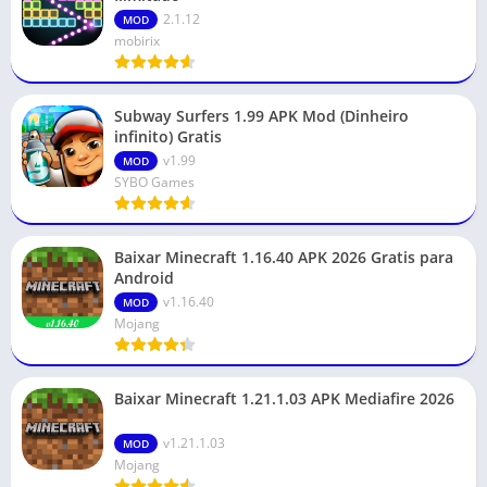
2.1.12
MOD
mobirix
Subway Surfers 1.99 APK Mod (Dinheiro
infinito) Gratis
v1.99
MOD
SYBO Games
Baixar Minecraft 1.16.40 APK 2026 Gratis para
Android
v1.16.40
MOD
Mojang
Baixar Minecraft 1.21.1.03 APK Mediafire 2026
v1.21.1.03
MOD
Mojang