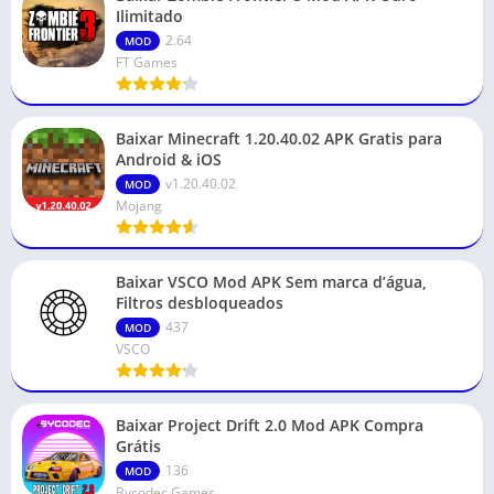
Ilimitado
2.64
MOD
FT Games
Baixar Minecraft 1.20.40.02 APK Gratis para
Android & iOS
v1.20.40.02
MOD
Mojang
Baixar VSCO Mod APK Sem marca d’água,
Filtros desbloqueados
437
MOD
VSCO
Baixar Project Drift 2.0 Mod APK Compra
Grátis
136
MOD
Bycodec Games