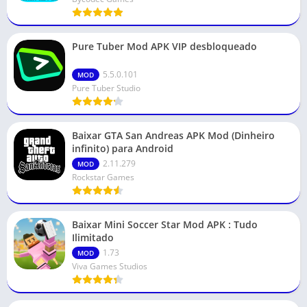
Pure Tuber Mod APK VIP desbloqueado
5.5.0.101
MOD
Pure Tuber Studio
Baixar GTA San Andreas APK Mod (Dinheiro
infinito) para Android
2.11.279
MOD
Rockstar Games
Baixar Mini Soccer Star Mod APK : Tudo
Ilimitado
1.73
MOD
Viva Games Studios