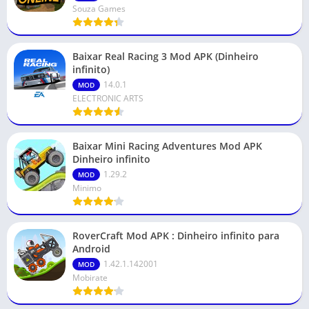
Souza Games
Baixar Real Racing 3 Mod APK (Dinheiro
infinito)
14.0.1
MOD
ELECTRONIC ARTS
Baixar Mini Racing Adventures Mod APK
Dinheiro infinito
1.29.2
MOD
Minimo
RoverCraft Mod APK : Dinheiro infinito para
Android
1.42.1.142001
MOD
Mobirate