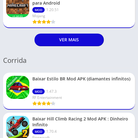
para Android
1.20.51
MOD
Mojang
VER MAIS
Corrida
Baixar Estilo BR Mod APK (diamantes infinitos)
ATUALIZADA
1.47.3
MOD
RF Entertainment
Baixar Hill Climb Racing 2 Mod APK : Dinheiro
Infinito
1.70.4
MOD
Fingersoft