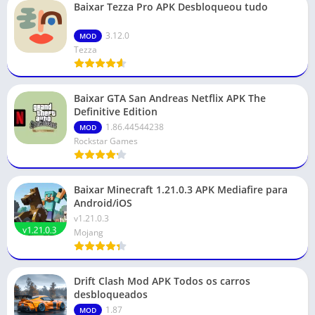
Baixar Tezza Pro APK Desbloqueou tudo
3.12.0
MOD
Tezza
Baixar GTA San Andreas Netflix APK The
Definitive Edition
1.86.44544238
MOD
Rockstar Games
Baixar Minecraft 1.21.0.3 APK Mediafire para
Android/iOS
v1.21.0.3
Mojang
Drift Clash Mod APK Todos os carros
desbloqueados
1.87
MOD