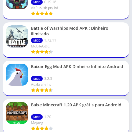
0.19.18
MOD
AKPublish pty ltd
Battle of Warships Mod APK : Dinheiro
Ilimitado
1.73.11
MOD
MobileGDC
Baixar Egg Mod APK Dinheiro Infinito Android
3.2.3
MOD
Auxbrain Inc
Baixe Minecraft 1.20 APK grátis para Android
1.20
MOD
Mojang