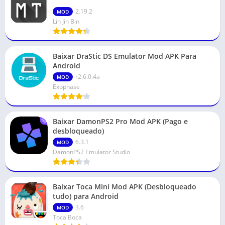
2.19.2
MOD
Lin Jin Bin
Baixar DraStic DS Emulator Mod APK Para
Android
r2.6.0.4a
MOD
Exophase
Baixar DamonPS2 Pro Mod APK (Pago e
desbloqueado)
6.3.1
MOD
DamonPS2 Emulator Studio
Baixar Toca Mini Mod APK (Desbloqueado
tudo) para Android
3.6
MOD
Toca Boca