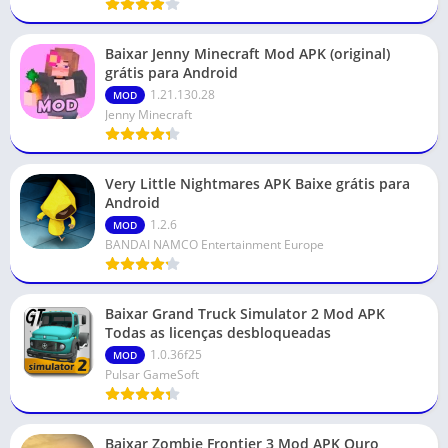
Baixar Jenny Minecraft Mod APK (original)
grátis para Android
1.21.130.28
MOD
Jenny Minecraft
Very Little Nightmares APK Baixe grátis para
Android
1.2.6
MOD
BANDAI NAMCO Entertainment Europe
Baixar Grand Truck Simulator 2 Mod APK
Todas as licenças desbloqueadas
1.0.36f25
MOD
Pulsar GameSoft
Baixar Zombie Frontier 3 Mod APK Ouro