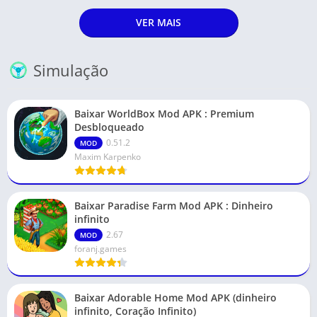
VER MAIS
Simulação
Baixar WorldBox Mod APK : Premium
Desbloqueado
0.51.2
MOD
Maxim Karpenko
Baixar Paradise Farm Mod APK : Dinheiro
infinito
2.67
MOD
foranj.games
Baixar Adorable Home Mod APK (dinheiro
infinito, Coração Infinito)