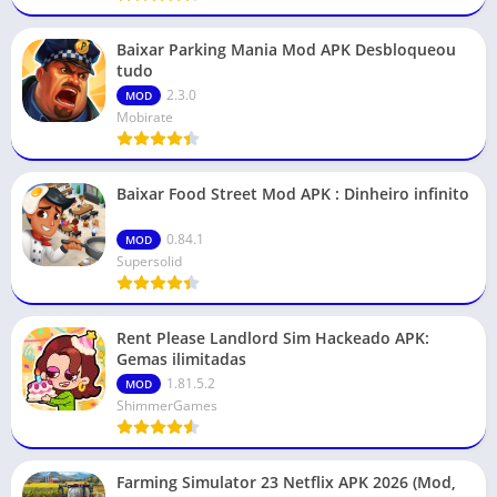
Baixar Parking Mania Mod APK Desbloqueou
tudo
2.3.0
MOD
Mobirate
Baixar Food Street Mod APK : Dinheiro infinito
0.84.1
MOD
Supersolid
Rent Please Landlord Sim Hackeado APK:
Gemas ilimitadas
1.81.5.2
MOD
ShimmerGames
Farming Simulator 23 Netflix APK 2026 (Mod,