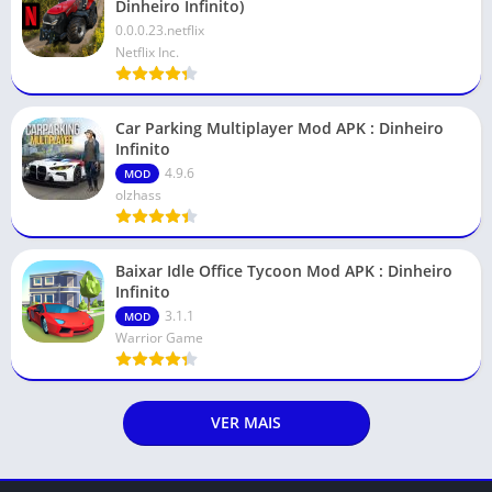
Dinheiro Infinito)
0.0.0.23.netflix
Netflix Inc.
Car Parking Multiplayer Mod APK : Dinheiro
Infinito
4.9.6
MOD
olzhass
Baixar Idle Office Tycoon Mod APK : Dinheiro
Infinito
3.1.1
MOD
Warrior Game
VER MAIS