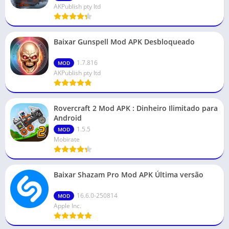
AKPublish pty ltd
Baixar Gunspell Mod APK Desbloqueado
1.7.816
MOD
AKPublish pty ltd
Rovercraft 2 Mod APK : Dinheiro Ilimitado para
Android
1.5.5
MOD
Mobirate
Baixar Shazam Pro Mod APK Última versão
16.6.0-250814
MOD
Apple Inc.