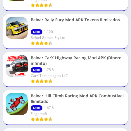
Baixar Rally Fury Mod APK Tokens Ilimitados
1.120
MOD
Refuel Games Pty Ltd
Baixar CarX Highway Racing Mod APK (Dinero
infinito)
1.75.8
MOD
CarX Technologies LLC
Baixar Hill Climb Racing Mod APK Combustível
Ilimitado
1.67.8
MOD
Fingersoft