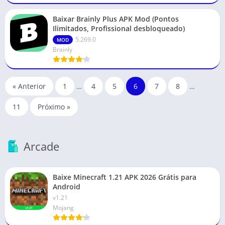
Baixar Brainly Plus APK Mod (Pontos
Ilimitados, Profissional desbloqueado)
5.269.0
MOD
Brainly
« Anterior
1
…
4
5
6
7
8
…
11
Próximo »
Arcade
Baixe Minecraft 1.21 APK 2026 Grátis para
Android
v1.21
Mojang