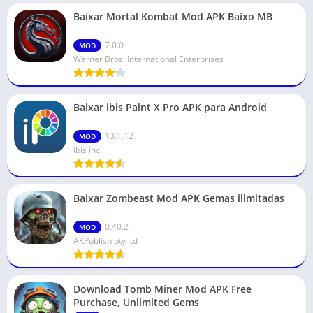
Baixar Mortal Kombat Mod APK Baixo MB
7.0.0
MOD
Warner Bros. International Enterprises
Baixar ibis Paint X Pro APK para Android
13.1.12
MOD
ibis inc.
Baixar Zombeast Mod APK Gemas ilimitadas
0.40.2
MOD
AKPublish pty ltd
Download Tomb Miner Mod APK Free
Purchase, Unlimited Gems