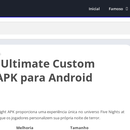
Inicial
Famoso
Subway Surf
GTA San An
Stumble Gu
Minecraft
s
 Ultimate Custom
APK para Android
ght APK proporciona uma experiência única no universo Five Nights at
que os jogadores personalizem sua própria noite de terror.
Melhoria
Tamanho