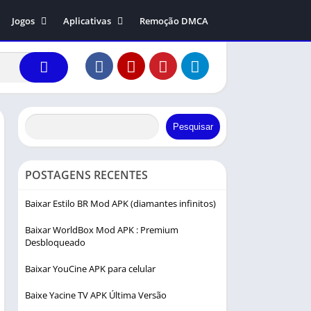
Jogos
Aplicativas
Remoção DMCA
ers 1.99
Ação
Comunicação
dreas
Arcade
Entretenimento
ys
Aventura
Editor de vídeo
Causal
Fotografia
Corrida
Ferramentas
Pesquisar
Educação
Música e áudio
Esportes
POSTAGENS RECENTES
Estratégia
Baixar Estilo BR Mod APK (diamantes infinitos)
Música
Baixar WorldBox Mod APK : Premium
Simulação
Desbloqueado
Interpretação de papéis
Baixar YouCine APK para celular
Baixe Yacine TV APK Última Versão