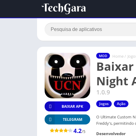
Home
/
Jogo
MOD
Baixar
Night 
1.0.9
Jogos
Ação
BAIXAR APK
O Ultimate Custom Ni
TELEGRAM
Freddy's, permitindo 
4.2
/5
Desenvolvedor