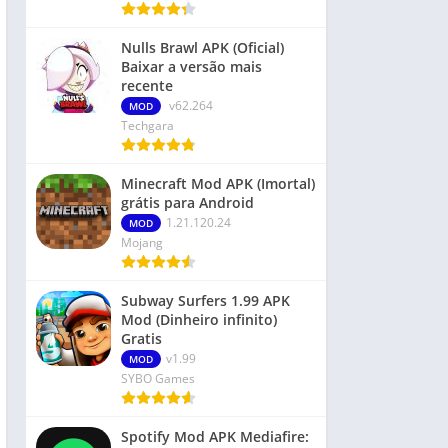
Nulls Brawl APK (Oficial)
Baixar a versão mais
recente
v62.264
MOD
Techgara
Minecraft Mod APK (Imortal)
grátis para Android
1.21.120.24
MOD
Mojang
Subway Surfers 1.99 APK
Mod (Dinheiro infinito)
Gratis
v1.99
MOD
SYBO Games
Spotify Mod APK Mediafire: