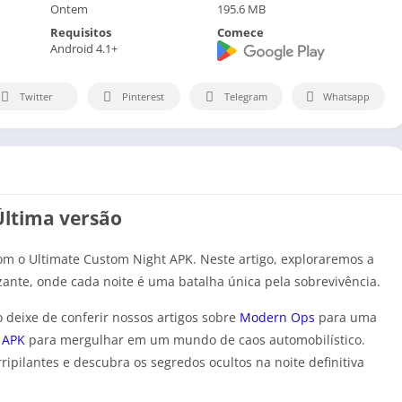
Ontem
195.6 MB
Requisitos
Comece
Android 4.1+
Twitter
Pinterest
Telegram
Whatsapp
Última versão
m o Ultimate Custom Night APK. Neste artigo, exploraremos a
zante, onde cada noite é uma batalha única pela sobrevivência.
o deixe de conferir nossos artigos sobre
Modern Ops
para uma
 APK
para mergulhar em um mundo de caos automobilístico.
ipilantes e descubra os segredos ocultos na noite definitiva