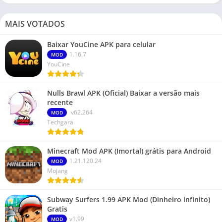
MAIS VOTADOS
Baixar YouCine APK para celular
1.16.7
MOD
YouCine
Nulls Brawl APK (Oficial) Baixar a versão mais
recente
v62.264
MOD
Techgara
Minecraft Mod APK (Imortal) grátis para Android
1.21.120.24
MOD
Mojang
Subway Surfers 1.99 APK Mod (Dinheiro infinito)
Gratis
v1.99
MOD