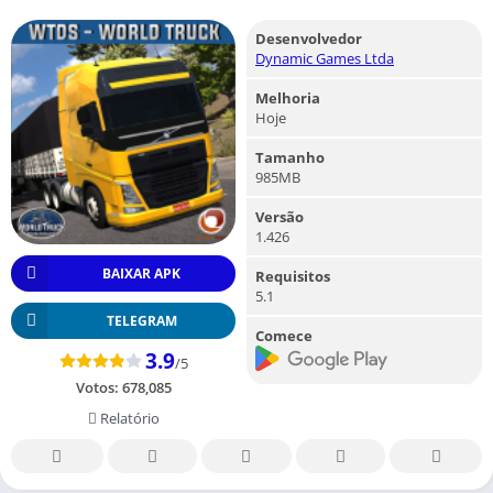
Desenvolvedor
Dynamic Games Ltda
Melhoria
Hoje
Tamanho
985MB
Versão
1.426
BAIXAR APK
Requisitos
5.1
TELEGRAM
Comece
3.9
/5
Votos:
678,085
Relatório